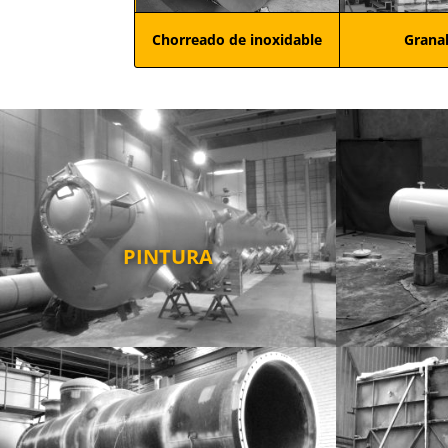
Chorreado de inoxidable
Grana
PINTURA