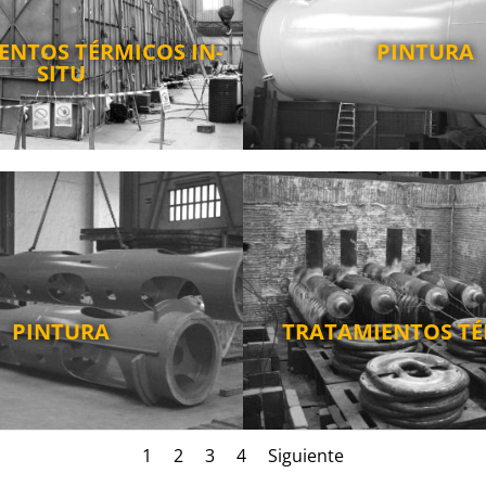
ENTOS TÉRMICOS IN-
PINTURA
SITU
PINTURA
TRATAMIENTOS T
1
2
3
4
Siguiente