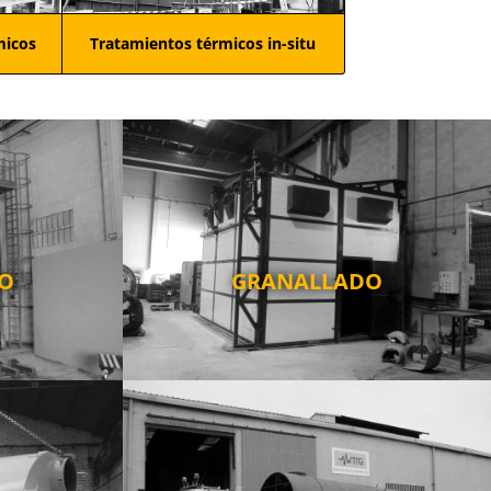
micos
Tratamientos térmicos in-situ
O
GRANALLADO