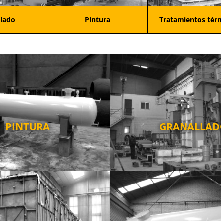
llado
Pintura
Tratamientos tér
PINTURA
GRANALLAD