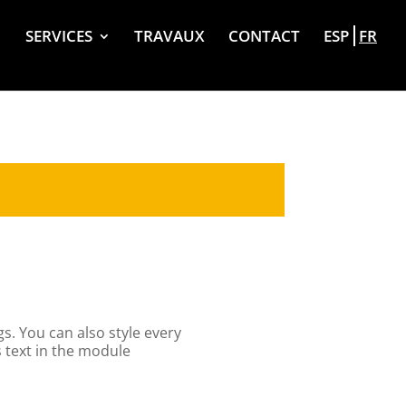
SERVICES
TRAVAUX
CONTACT
ESP
FR
s. You can also style every
 text in the module