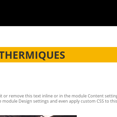
 THERMIQUES
t or remove this text inline or in the module Content setting
he module Design settings and even apply custom CSS to this