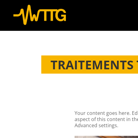
TRAITEMENTS
Your content goes here. Edi
aspect of this content in t
Advanced settings.